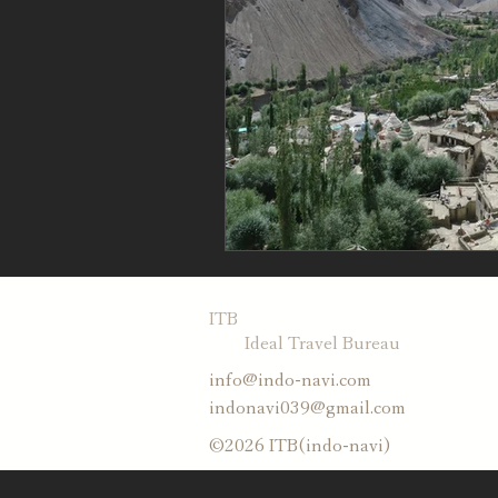
ITB
Ideal Travel Bureau
info@indo-navi.com
indonavi039@gmail.com
©2026 ITB(indo-navi)