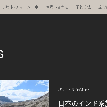
専用車/チャーター車
お問い合わせ
予約方法
旅行
s
2月9日
読了時間: 4分
日本のインド系旅