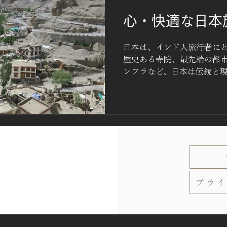
心・快適な日本
日本は、インド人旅行者に
歴史ある寺院、最先端の都
ンフラなど、日本は伝統と
しかし、言語の壁、食事の
通システムなどにより、初
ることもあります。 そこで
るインド系旅行会社 です。インド人旅行者のニーズを深
く理解したこれらの旅行会
快適なものにしてくれます。
系旅行会社を選ぶメリット
ド人向けの特別対応、そし
で詳しく解説します。 なぜ
プライ
ぶべきなのか？ 日本は安全
ンド人旅行者の多くは、自
てくれる旅行会社を好みます。