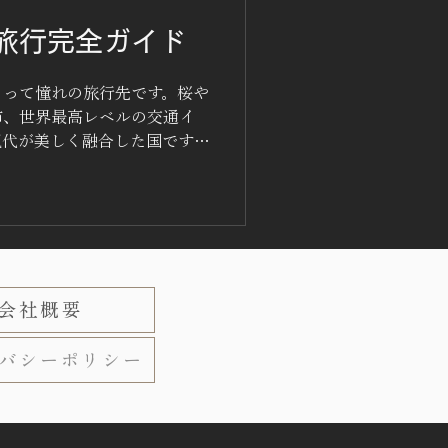
旅行完全ガイド
とって憧れの旅行先です。桜や
市、世界最高レベルの交通イ
現代が美しく融合した国です。
不安、文化の違い、複雑な交
めての日本旅行は不安に感じ
頼りになるのが 日本で活動す
社は、日本旅行をスムーズで
 本記事では、日本のインド
会社概要
、提供されるサービス、イン
て最適な旅行会社の選び方ま
日本でインド系旅行会社を選
バシーポリシー
で観光しやすい国ですが、イ
分たちの文化や習慣を理解し
 1. インド人向けに配慮さ