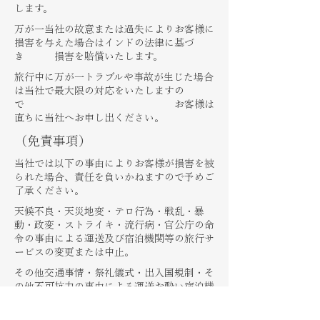
します。
万が一当社の故意または過失によりお客様に
損害を与えた場合はインドの法律に基づ
き 損害を賠償いたします。
旅行中に万が一トラブルや事故が生じた場合
は当社で最大限の対応をいたしますの
で お客様は
直ちに当社へお申し出ください。
（免責事項）
当社では以下の事由によりお客様が損害を被
られた場合、責任を負いかねますので予めご
了承ください。
天候不良・天災地変・テロ行為・戦乱・暴
動・政変・ストライキ・流行病・官公庁の命
令の事由による運送及び宿泊機関等の旅行サ
ービスの変更または中止。
その他交通事情・祭礼儀式・出入国規制・そ
の他不可抗力の事由による運送お酔い宿泊機
関の旅行サービスの変更または中止。
運送機関の遅延・スケジュール及び経路変